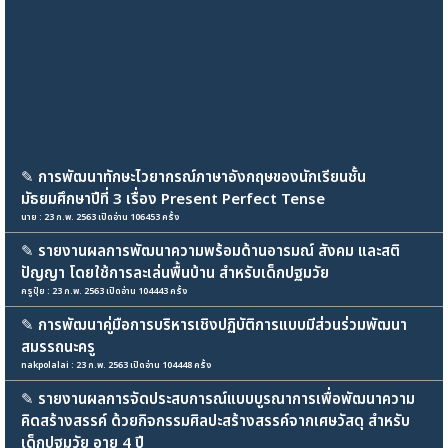
✎
การพัฒนาทักษะไวยากรณ์ภาษาอังกฤษของนักเรียนชั้น
มัธยมศึกษาปีที่ 3 เรื่อง Present Perfect Tense
นาย : 23 ก.พ. 2563 เปิดอ่าน 106453 ครั้ง
✎
รายงานผลการพัฒนาความพร้อมด้านอารมณ์ สังคม และสติ
ปัญญา โดยใช้การละเล่นพื้นบ้าน สำหรับเด็กปฐมวัย
ครูปุ๋ย : 23 ก.พ. 2563 เปิดอ่าน 104443 ครั้ง
✎
การพัฒนาคู่มือการบริหารเชิงปฏิบัติการแบบมีส่วนร่วมพัฒนา
สมรรถนะครู
nakpolalai : 23 ก.พ. 2563 เปิดอ่าน 104448 ครั้ง
✎
รายงานผลการจัดประสบการณ์แบบบูรณาการเพื่อพัฒนาความ
คิดสร้างสรรค์ ด้วยกิจกรรมศิลปะสร้างสรรค์จากเศษวัสดุ สำหรับ
เด็กปฐมวัย อายุ 4 ปี